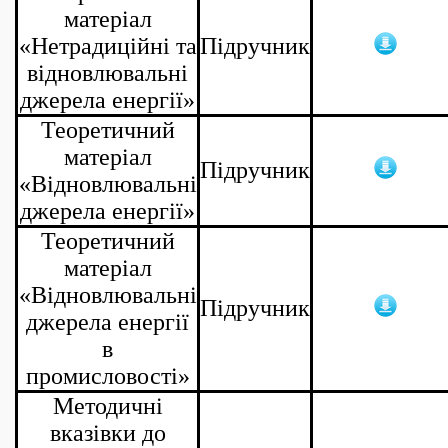
матеріал
«Нетрадиційні та
Підручник
відновлювальні
джерела енергії»
Теоретичний
матеріал
Підручник
«Відновлювальні
джерела енергії»
Теоретичний
матеріал
«Відновлювальні
Підручник
джерела енергії
в
промисловості»
Методичні
вказівки до