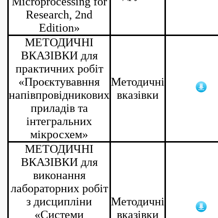
Microprocessing for
Research, 2nd
Edition»
МЕТОДИЧНІ
ВКАЗІВКИ для
практичних робіт
«Проєктувавння
Методичні
напівпровідникових
вказівки
приладів та
інтегральних
мікросхем»
МЕТОДИЧНІ
ВКАЗІВКИ
для
виконання
лабораторних робіт
з дисципліни
Методичні
«Системи
вказівки