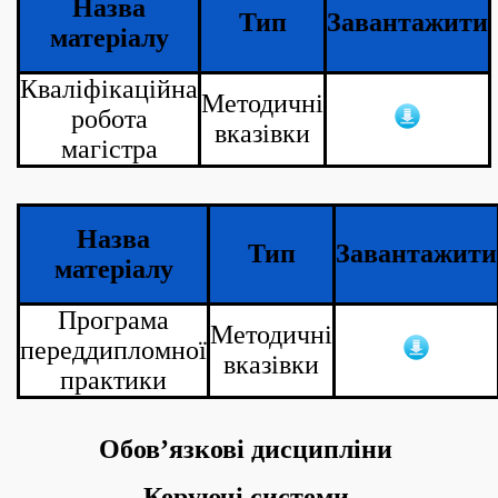
Назва
Тип
Завантажити
матеріалу
Кваліфікаційна
Методичні
робота
вказівки
магістра
Назва
Тип
Завантажити
матеріалу
Програма
Методичні
переддипломної
вказівки
практики
Обов’язкові дисципліни
Керуючі системи