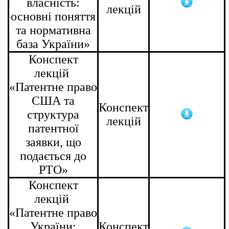
власність:
лекцій
основні поняття
та нормативна
база України»
Конспект
лекцій
«Патентне право
США та
Конспект
структура
лекцій
патентної
заявки, що
подається до
PTO»
Конспект
лекцій
«Патентне право
України:
Конспект