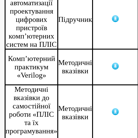
автоматизації
проектування
цифрових
Підручник
пристроїв
комп’ютерних
систем на ПЛІС
Комп’ютерний
Методичні
практикум
вказівки
«Verilog»
Методичні
вказівки до
самостійної
Методичні
роботи «ПЛІС
вказівки
та їх
програмування»