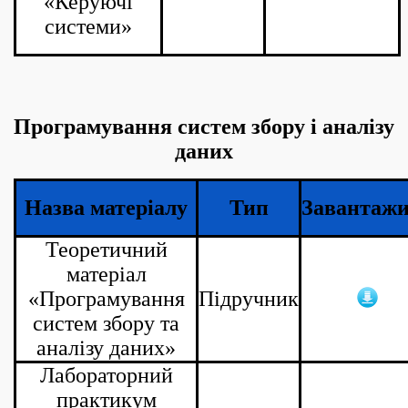
«Керуючі
системи»
Програмування систем збору і аналізу
даних
Назва матеріалу
Тип
Завантаж
Теоретичний
матеріал
«Програмування
Підручник
систем збору та
аналізу даних»
Лабораторний
практикум