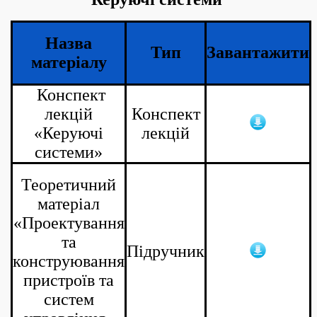
Назва
Тип
Завантажити
матеріалу
Конспект
лекцій
Конспект
«Керуючі
лекцій
системи»
Теоретичний
матеріал
«Проектування
та
Підручник
конструювання
пристроїв та
систем