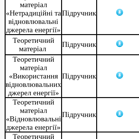
матеріал
«Нетрадиційні та
Підручник
відновлювальні
джерела енергії»
Теоретичний
Підручник
матеріал
Теоретичний
матеріал
«Використання
Підручник
відновлювальних
джерел енергії»
Теоретичний
матеріал
Підручник
«Відновлювальні
джерела енергії»
Теоретичний