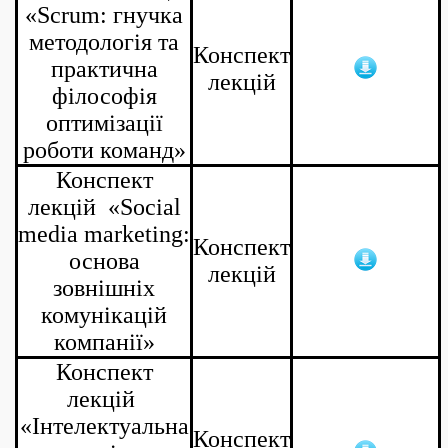
«Scrum: гнучка
методологія та
Конспект
практична
лекцій
філософія
оптимізації
роботи команд»
Конспект
лекцій «Social
media marketing:
Конспект
основа
лекцій
зовнішніх
комунікацій
компанії»
Конспект
лекцій
«Інтелектуальна
Конспект