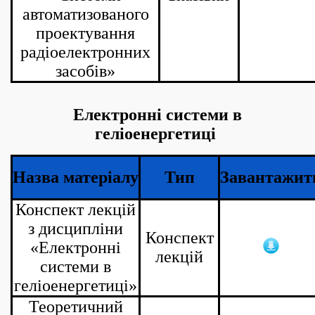
автоматизованого
проектування
радіоелектронних
засобів»
Електронні системи в
геліоенергетиці
Назва матеріалу
Тип
Завантажит
Конспект лекцій
з дисципліни
Конспект
«Електронні
лекцій
системи в
геліоенергетиці»
Теоретичний