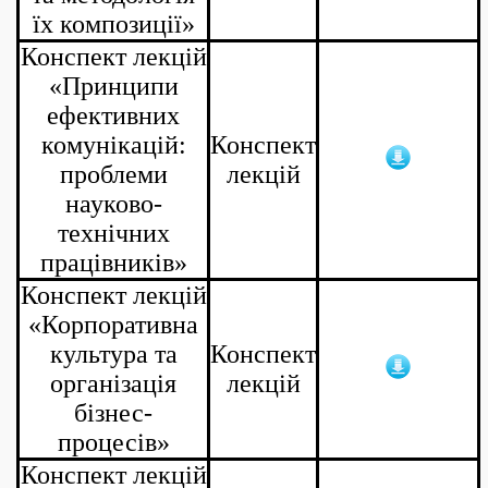
їх композиції»
Конспект лекцій
«Принципи
ефективних
комунікацій:
Конспект
проблеми
лекцій
науково-
технічних
працівників»
Конспект лекцій
«Корпоративна
культура та
Конспект
організація
лекцій
бізнес-
процесів»
Конспект лекцій