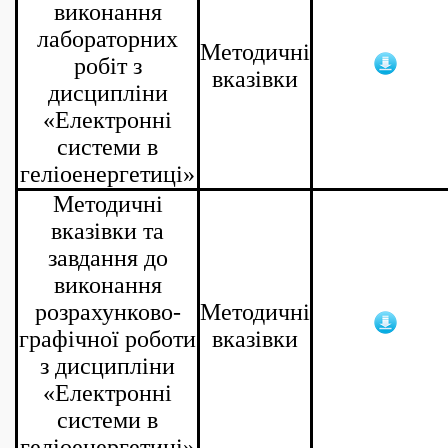
виконання
лабораторних
Методичні
робіт з
вказівки
дисципліни
«Електронні
системи в
геліоенергетиці»
Методичні
вказівки та
завдання до
виконання
розрахунково-
Методичні
графічної роботи
вказівки
з дисципліни
«Електронні
системи в
геліоенергетиці»