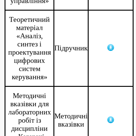
управління»
Теоретичний
матеріал
«Аналіз,
синтез і
Підручник
проектування
цифрових
систем
керування»
Методичні
вказівки для
лабораторних
Методичні
робіт із
вказівки
дисципліни