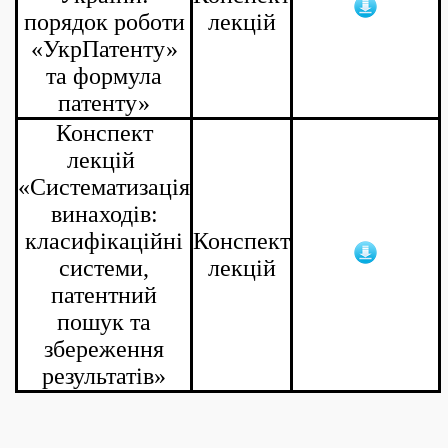
порядок роботи
лекцій
«УкрПатенту»
та формула
патенту»
Конспект
лекцій
«Систематизація
винаходів:
класифікаційні
Конспект
системи,
лекцій
патентний
пошук та
збереження
результатів»