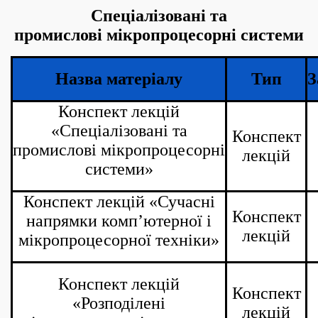
Спеціалізовані та
промислові мікропроцесорні системи
Назва матеріалу
Тип
З
Конспект лекцій
«Спеціалізовані та
Конспект
промислові мікропроцесорні
лекцій
системи»
Конспект лекцій «Сучасні
Конспект
напрямки комп’ютерної і
лекцій
мікропроцесорної техніки»
Конспект лекцій
Конспект
«Розподілені
лекцій