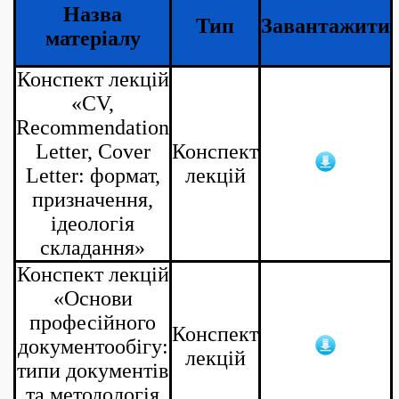
Назва
Тип
Завантажити
матеріалу
Конспект лекцій
«CV,
Recommendation
Letter, Cover
Конспект
Letter: формат,
лекцій
призначення,
ідеологія
складання»
Конспект лекцій
«Основи
професійного
Конспект
документообігу:
лекцій
типи документів
та методологія