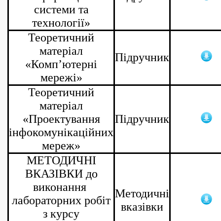
системи та
технології»
Теоретичний
матеріал
Підручник
«Комп’ютерні
мережі»
Теоретичний
матеріал
«Проектування
Підручник
інфокомунікаційних
мереж»
МЕТОДИЧНІ
ВКАЗІВКИ до
виконання
Методичні
лабораторних робіт
вказівки
з курсу