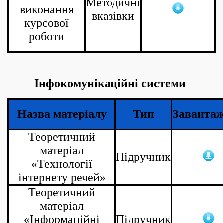
Методичні
виконання
вказівки
курсової
роботи
Інфокомунікаційні системи
Назва матеріалу
Тип
Заванта
Теоретичний
матеріал
Підручник
«Технології
інтернету речей»
Теоретичний
матеріал
«Інформаційні
Підручник