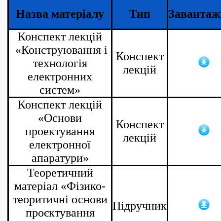
Назва матеріалу
Тип
Завантаж
Конспект лекцій
«Конструювання і
Конспект
технологія
лекцій
електронних
систем»
Конспект лекцій
«Основи
Конспект
проектування
лекцій
електронної
апаратури»
Теоретичний
матеріал «Фізико-
теоритичні основи
Підручник
проєктування