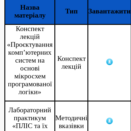
Назва
Тип
Завантажити
матеріалу
Конспект
лекцій
«Проєктування
комп’ютерних
Конспект
систем на
лекцій
основі
мікросхем
програмованої
логіки
»
Лабораторний
практикум
Методичні
«ПЛІС та їх
вказівки