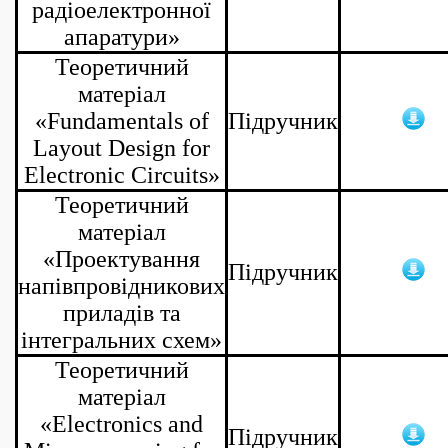
радіоелектронної
апаратури»
Теоретичний
матеріал
«Fundamentals of
Підручник
Layout Design for
Electronic Circuits»
Те
оретичний
матеріал
«Проектування
Підручник
напівпровідникових
приладів та
інтегральних схем»
Теоретичний
матеріал
«Electronics and
Підручник