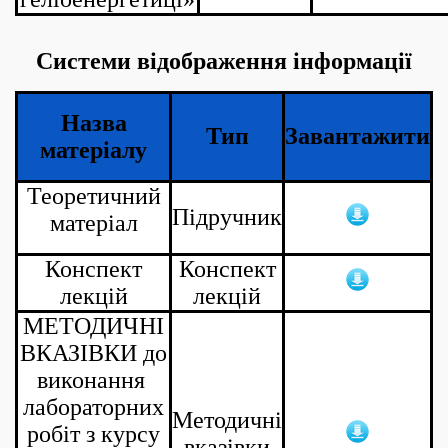
Системи відображення інформації
Назва
Тип
Завантажити
матеріалу
Теоретичний
Підручник
матеріал
Конспект
Конспект
лекцій
лекцій
МЕТОДИЧНІ
ВКАЗІВКИ до
виконання
лабораторних
Методичні
робіт з курсу
вказівки