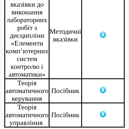
вказівки до
виконання
лабораторних
робіт з
Методичні
дисципліни
вказівки
«Елементи
комп’ютерних
систем
контролю і
автоматики»
Теорія
автоматичного
Посібник
керування
Теорія
автоматичного
Посібник
управління