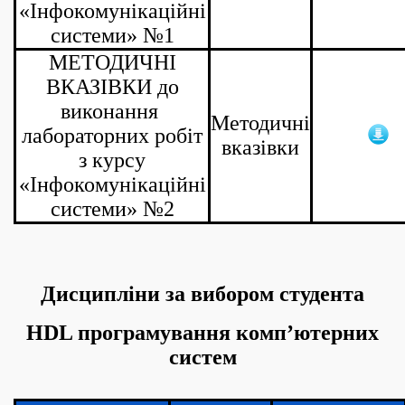
«Інфокомунікаційні
системи» №1
МЕТОДИЧНІ
ВКАЗІВКИ до
виконання
Методичні
лабораторних робіт
вказівки
з курсу
«Інфокомунікаційні
системи» №2
Дисципліни за вибором студента
HDL програмування
комп’ютерних
систем