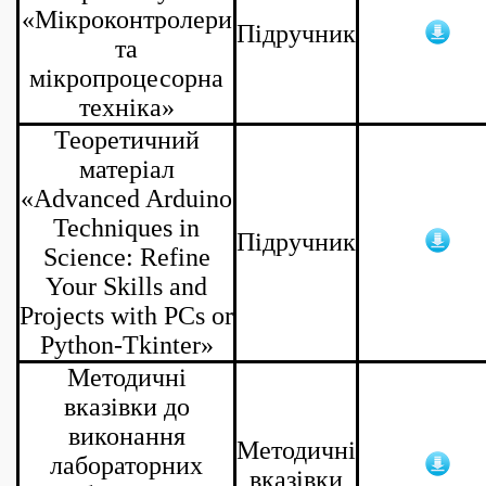
«Мікроконтролери
Підручник
та
мікропроцесорна
техніка»
Теоретичний
матеріал
«Advanced Arduino
Techniques in
Підручник
Science: Refine
Your Skills and
Projects with PCs or
Python-Tkinter»
Методичні
вказівки до
виконання
Методичні
лабораторних
вказівки