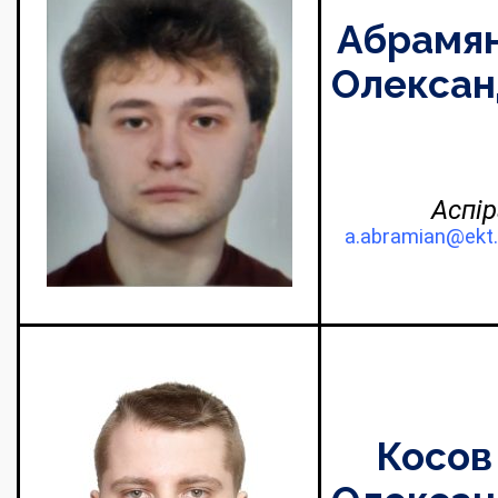
Абрамян
Олексан
Аспір
a.abramian@ekt
Косов