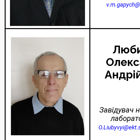
v.m.gapych@
Люби
Олекс
Андрі
Завідувач 
лаборат
O.Liubyvyi@ekt