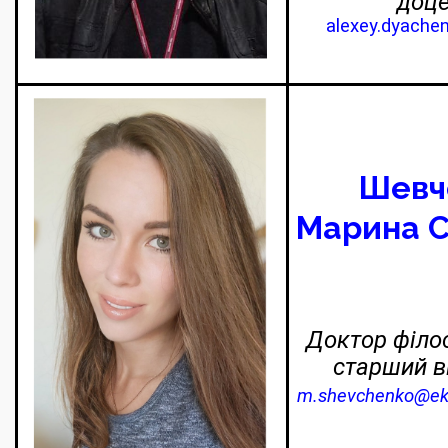
доц
alexey.dyache
Шевч
Марина С
Доктор філос
старший 
m.shevchenko@ek