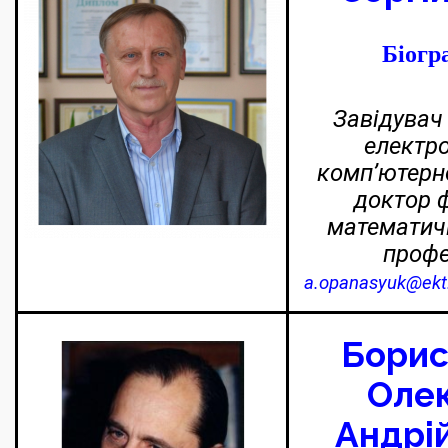
Біогр
З
авідувач
електро
комп’ютерно
доктор ф
математичн
проф
a.opanasyuk@ekt
Борис
Олек
Андрі