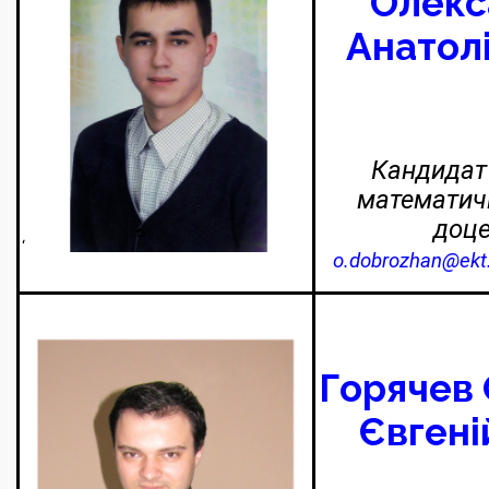
Олекс
Анатол
Кандидат 
математичн
доц
‘
o.dobrozhan@ekt
Горячев 
Євгені