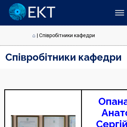
⌂
|
Співробітники кафедри
Співробітники кафедри
Опан
Анат
Сергі