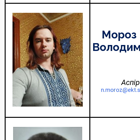
Мороз 
Володим
Аспір
n.moroz@ekt.s