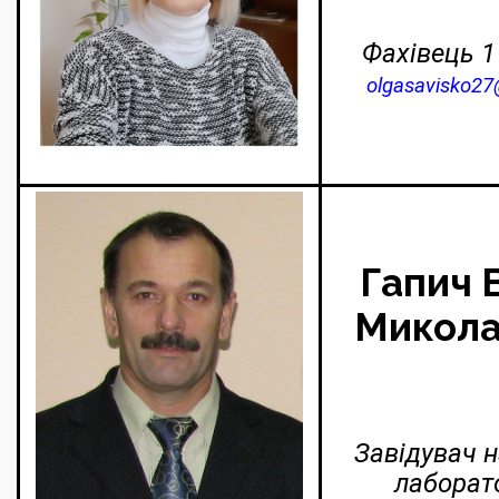
Фахівець 1 
olgasavisko2
Гапич 
Микола
Завідувач 
лаборат