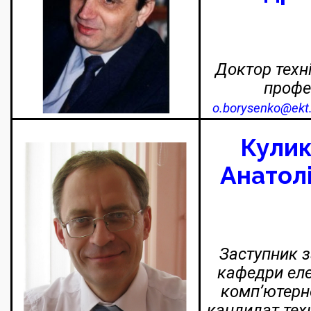
Доктор техні
проф
o.borysenko@ekt
Кулик
Анатол
Заступник з
кафедри еле
комп’ютерно
к
андидат техн