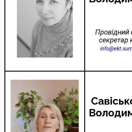
Провідний 
секретар 
info@ekt.su
Савіськ
Володим