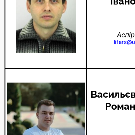
Іван
Аспір
lifars@u
Васильєв
Роман