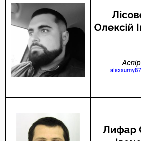
Лісов
Олексій 
Аспір
alexsumy87
Лифар 