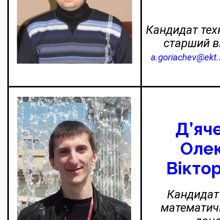
Кандидат техн
старший 
a.goriachev@ekt
Д’яч
Олек
Вікто
Кандидат 
математичн