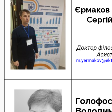
Єрмаков
Сергі
Доктор філос
Асист
m.yermakov@ekt
Голофос
Володим