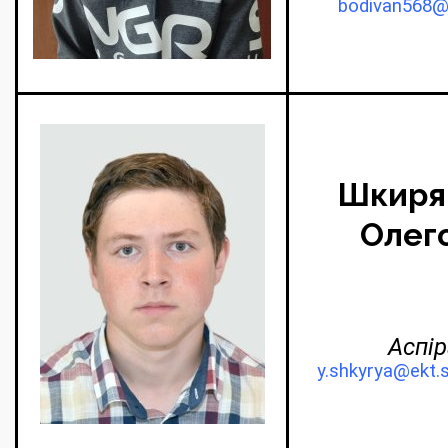
bodivan568@
Шкиря
Олег
Аспір
y.shkyrya@ekt.