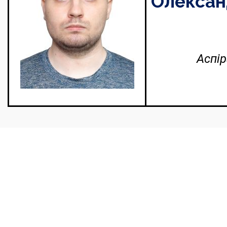
Олексан
Аспір