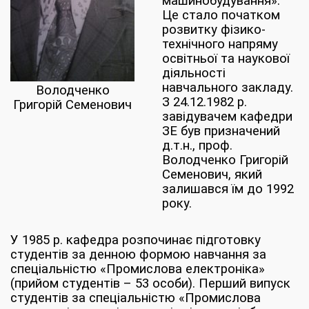
машинобудування».
Це стало початком
розвитку фізико-
технічного напряму
освітньої та наукової
діяльності
навчального закладу.
Володченко
З 24.12.1982 р.
Григорій Семенович
завідувачем кафедри
ЗЕ був призначений
д.т.н., проф.
Володченко Григорій
Семенович, який
залишався їм до 1992
року.
У 1985 р. кафедра розпочинає підготовку
студентів за денною формою навчання за
спеціальністю «Промислова електроніка»
(прийом студентів – 53 особи). Перший випуск
студентів за спеціальністю «Промислова