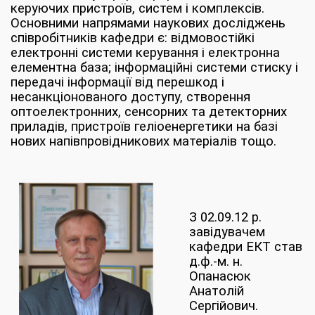
керуючих пристроїв, систем і комплексів.
Основними напрямами наукових досліджень
співробітників кафедри є: відмовостійкі
електронні системи керування і електронна
елементна база; інформаційні системи стиску і
передачі інформації від перешкод і
несанкціонованого доступу, створення
оптоелектронних, сенсорних та детекторних
приладів, пристроїв геліоенергетики на базі
нових напівпровідникових матеріалів тощо.
З 02.09.12 р.
завідувачем
кафедри ЕКТ став
д.ф.-м. н.
Опанасюк
Анатолій
Сергійович.