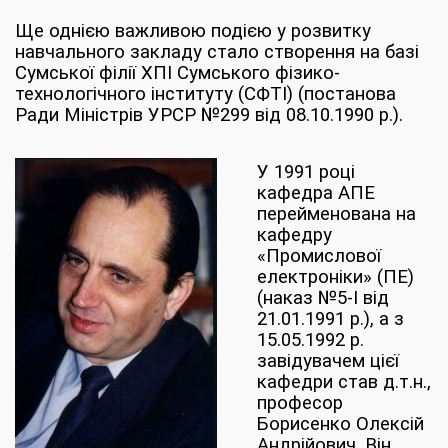
Ще однією важливою подією у розвитку
навчального закладу стало створення на базі
Сумської філії ХПІ Сумського фізико-
технологічного інституту (СФТІ) (постанова
Ради Міністрів УРСР №299 від 08.10.1990 р.).
У 1991 році
кафедра АПЕ
перейменована на
кафедру
«Промислової
електроніки» (ПЕ)
(наказ №5-І від
21.01.1991 р.), а з
15.05.1992 р.
завідувачем цієї
кафедри став д.т.н.,
професор
Борисенко Олексій
Андрійович. Він