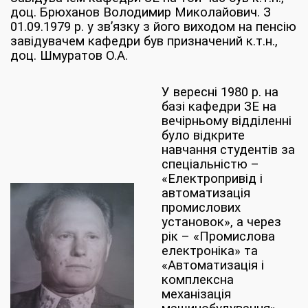
доц. Брюханов Володимир Миколайович. З
01.09.1979 р. у зв’язку з його виходом на пенсію
завідувачем кафедри був призначений к.т.н.,
доц. Шмуратов О.А.
У вересні 1980 р. на
базі кафедри ЗЕ на
вечірньому відділенні
було відкрите
навчання студентів за
спеціальністю –
«Електропривід і
автоматизація
промислових
установок», а через
рік – «Промислова
електроніка» та
«Автоматизація і
комплексна
механізація