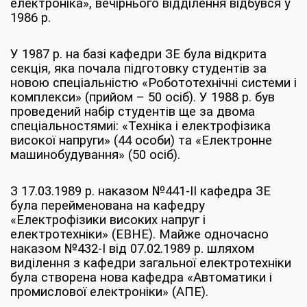
електроніка», вечірнього відділення відбувся у
1986 р.
У 1987 р. на базі кафедри ЗЕ була відкрита
секція, яка почала підготовку студентів за
новою спеціальністю «Робототехнічні системи і
комплекси» (прийом – 50 осіб). У 1988 р. був
проведений набір студентів ще за двома
спеціальностямиі: «Техніка і електрофізика
високої напруги» (44 особи) та «Електронне
машинобудування» (50 осіб).
З 17.03.1989 р. наказом №441-ІІ кафедра ЗЕ
була перейменована на кафедру
«Електрофізики високих напруг і
електротехніки» (ЕВНЕ). Майже одночасно
наказом №432-І від 07.02.1989 р. шляхом
виділення з кафедри загальної електротехніки
була створена нова кафедра «Автоматики і
промислової електроніки» (АПЕ).