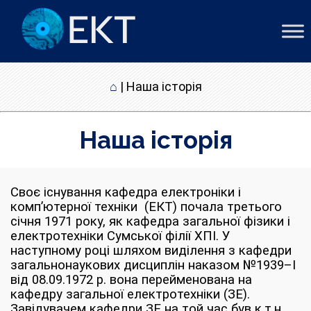
⌂
|
Наша історія
Наша історія
Своє існування кафедра електроніки і
комп’ютерної техніки (ЕКТ) почала третього
січня 1971 року, як кафедра загальної фізики і
електротехніки Сумської філії ХПІ. У
наступному році шляхом виділення з кафедри
загальнонаукових дисциплін наказом №1939–І
від 08.09.1972 р. вона перейменована на
кафедру загальної електротехніки (ЗЕ).
Завідувачем кафедри ЗЕ на той час був к.т.н.,