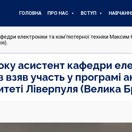
ГОЛОВНА
ПРО НАС
ВСТУП
НАВЧАНН
федри електроніки та ком'пютерної техніки Максим 
ія).
оку асистент кафедри еле
взяв участь у програмі а
теті Ліверпуля (Велика Б