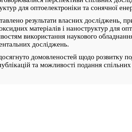
уктур для оптоелектроніки та сонячної ене
лено результати власних досліджень, при
ксидних матеріалів і наноструктур для опт
востям використання наукового обладнання
ентальних досліджень.
сягнуто домовленостей щодо розвитку под
публікацій та можливості подання спільни