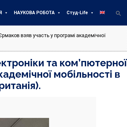
Я
НАУКОВА РОБОТА
Студ-Life
Єрмаков взяв участь у програмі академічної
ктроніки та ком’пютерної
кадемічної мобільності в
ританія).