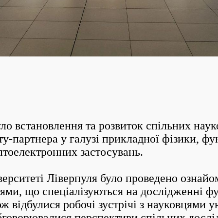
встановлення та розвиток спільних науко
у-партнера у галузі прикладної фізики, фу
птоелектронних застосувань.
рситеті Ліверпуля було проведено ознайо
іями, що спеціалізуються на дослідженні 
ож відбулися робочі зустрічі з науковцями у
бговорювалися перспективи спільних дослі