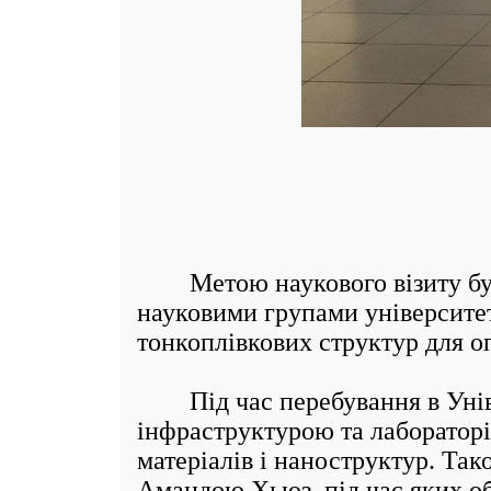
Метою наукового візиту було 
науковими групами університет
тонкоплівкових структур для о
Під час перебування в Уніве
інфраструктурою та лаборатор
матеріалів і наноструктур. Так
Амандою Хьюз, під час яких о