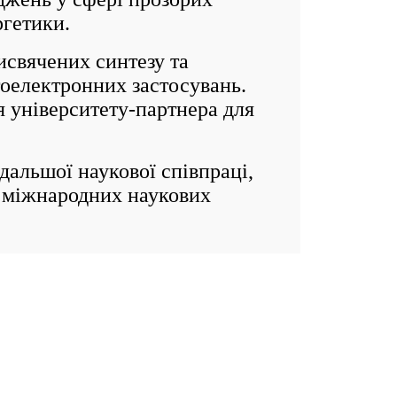
ргетики.
свячених синтезу та
оелектронних застосувань.
 університету-партнера для
альшої наукової співпраці,
х міжнародних наукових