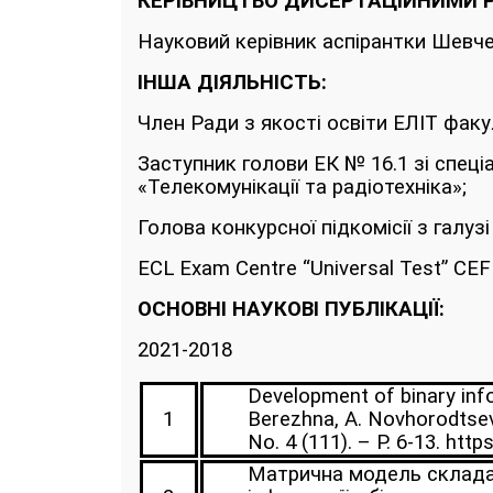
КЕРІВНИЦТВО ДИСЕРТАЦІЙНИМИ 
Науковий керівник аспірантки Шевчен
ІНША ДІЯЛЬНІСТЬ:
Член Ради з якості освіти ЕЛІТ факу
Заступник голови ЕК № 16.1 зі спеці
«Телекомунікації та радіотехніка»;
Голова конкурсної підкомісії з галуз
ECL Exam Centre “Universal Test” CEF
ОСНОВНІ НАУКОВІ ПУБЛІКАЦІЇ:
2021-2018
Development of binary info
1
Berezhna, A. Novhorodtsev,
No. 4 (111). – P. 6-13. htt
Матрична модель складанн