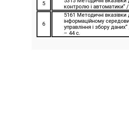
5315 Методичні вказівки
5
контролю і автоматики” / у
5161 Методичні вказівки
інформаційному середови
6
управління і збору даних” 
– 44 с.