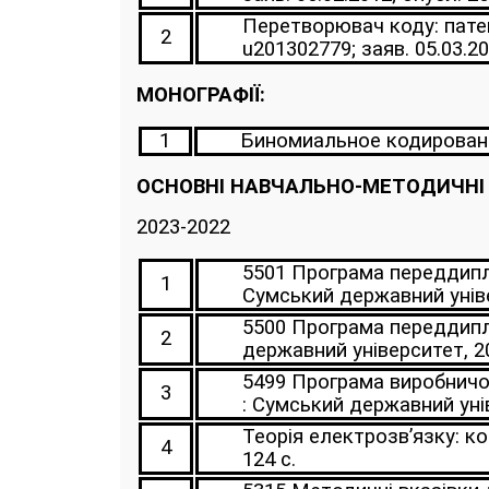
Перетворювач коду: пате
2
u201302779; заяв. 05.03.20
МОНОГРАФІЇ:
1
Биномиальное кодирование:
ОСНОВНІ НАВЧАЛЬНО-МЕТОДИЧНІ 
2023-2022
5501 Програма переддиплом
1
Сумський державний універ
5500 Програма переддиплом
2
державний університет, 20
5499 Програма виробничої 
3
: Сумський державний унів
Теорія електрозв’язку: ко
4
124 с.