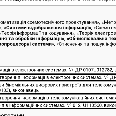
оматизація схемотехнічного проектування», «Метр
, «
Системи відображення інформації»
, «Схемоте
«Теорія інформації та кодування», «Теорія електроз
ння та обробки інформації», «Обчислювальна тех
кропроцесорні системи»
, «Стиснення та пошук інфо
мації в електронних системах. № ДР 0107U012782,
етворення інформації в електронних системах. № Д
и біноміальних цифрових пристроїв для телекомуні
133), виконавець
творення інформації в телекомунікаційних систем
ня в інформаційних системах. № 0121U113560, вико