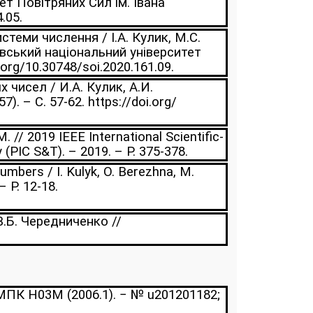
ет Повітряних Сил ім. Івана
.05.
теми числення / І.А. Кулик, М.С.
івський національний університет
.org/10.30748/soi.2020.161.09.
чисел / И.А. Кулик, А.И.
 – С. 57-62. https://doi.org/
. // 2019 IEEE International Scientific-
PIC S&T). – 2019. – P. 375-378.
mbers / I. Kulyk, O. Berezhna, M.
 P. 12-18.
.Б. Чередниченко //
 МПК Н03М (2006.1). − № u201201182;