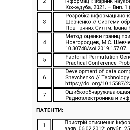
2
інформації: збірник науко
Кожедуба, 2021. – Вип. 1 (1
Розробка інформаційно-ке
3
Шевченко // Системи обро
Повітряних Сил ім. Івана К
Метод оценки границ при
4
Новгородцев, М.С. Шевченк
10.30748/soi.2019.157.07.
Factorial Permutation Gener
5
Practical Conference Prob
Development of data compr
6
Shevchenko // Technology A
https://doi.org/10.15587/
Ошибкообнаруживающая сп
7
Радиоэлектроника и инфор
ПАТЕНТИ:
Пристрій стиснення інфор
1
заяв. 06.02.2012; опубл. 2