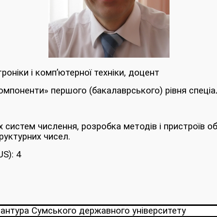
оніки і комп’ютерної техніки, доцент
омпоненти» першого (бакалаврського) рівня спеціа
систем числення, розробка методів і пристроїв об
руктурних чисел.
US):
4
антура Сумського державного університету