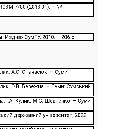
03М 7/00 (2013.01). – №
 Изд-во СумГУ, 2010. – 206 с.
лик, А.С. Опанасюк. – Суми:
лик, О.В. Бережна. – Суми: Сумський
а, І.А. Кулик, М.С. Шевченко. – Суми
мський державний університет, 2022. –