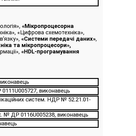
ологія»,
«Мікропроцесорна
хніка», «Цифрова схемотехніка»,
в’язку»,
«Системи передачі даних»
,
ніка та мікропроцесори»,
рмації»,
«
HDL-
програмування
 виконавець
Р 0111U005727, виконавець
каційних систем. НДР № 52.21.01-
ах. № ДР 0116U005238, виконавець
навець