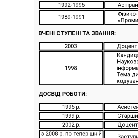
1992-1995
Аспіран
Фізико-
1989-1991
«Промис
ВЧЕНІ СТУПЕНІ ТА ЗВАННЯ:
2003
Доцент 
Кандида
Наукова
1998
інформа
Тема ди
кодуван
ДОСВІД РОБОТИ:
1995 р.
Асисте
1999 р.
Старши
2002 р.
Доцент
з 2008 р. по теперішній
Заступн