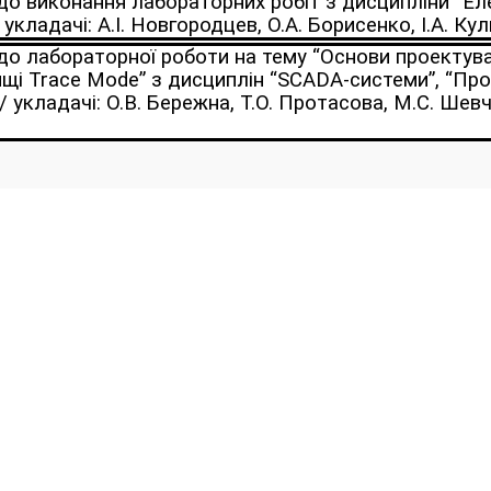
 до виконання лабораторних робіт з дисципліни “Е
кладачі: А.І. Новгородцев, О.А. Борисенко, І.А. Кули
 до лабораторної роботи на тему “Основи проектув
щі Trace Mode” з дисциплін “SCADA-системи”, “Пр
/ укладачі: О.В. Бережна, Т.О. Протасова, М.С. Шевч