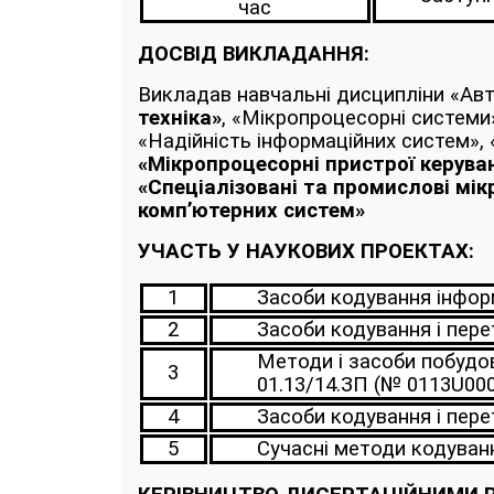
час
ДОСВІД ВИКЛАДАННЯ:
Викладав навчальні дисципліни «Авт
техніка»
, «Мікропроцесорні системи»
«Надійність інформаційних систем», 
«Мікропроцесорні пристрої керува
«Спеціалізовані та промислові мі
комп’ютерних систем»
УЧАСТЬ У НАУКОВИХ ПРОЕКТАХ:
1
Засоби кодування інфор
2
Засоби кодування і пер
Методи і засоби побудов
3
01.13/14.ЗП (№ 0113U000
4
Засоби кодування і пере
5
Сучасні методи кодуван