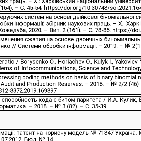
вих праць. – Х.: Харківський національний університ
64). – С. 45-54. https://doi.org/10.30748/soi.2021.164
руючих систем на основі двійкової біноміальної сис
бки інформації: збірник наукових праць. – Х.: Харк
ожедуба, 2020. – Вип. 2 (161). – С. 78-85. https://doi
менения сжатия на основе двоичных биномиальных 
о // Системи обробки інформації. – 2019. – № 2(157).
atio / Borysenko O., Horiachev O., Kulyk I., Yakovlev M
lems of Infocommunications, Science and Technology (
essing coding methods on basis of binary binomial nu
udit and Production Reserves. – 2018. – № 2/2 (46) –
2312-8372.2019.169897
особность кода с битом паритета / И.А. Кулик, В
матика. – 2018. – № 3 (82). – С. 35-39.
мації: патент на корисну модель № 71847 Україна,
5.07.2012, Бюл. № 14.