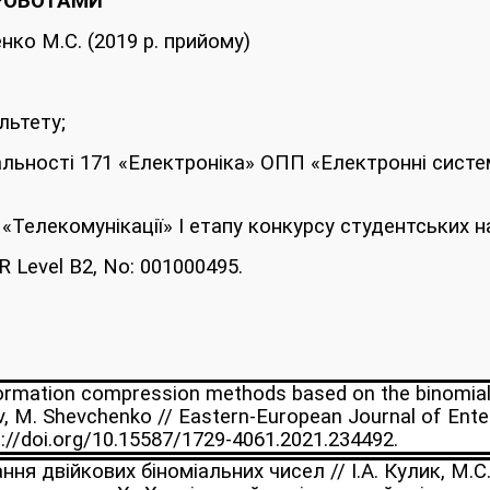
РОБОТАМИ
ко М.С. (2019 р. прийому)
льтету;
альності 171 «Електроніка» ОПП «Електронні системи
і «Телекомунікації» І етапу конкурсу студентських 
R Level B2, No: 001000495.
rmation compression methods based on the binomial nu
 M. Shevchenko // Eastern-European Journal of Enterp
ps://doi.org/10.15587/1729-4061.2021.234492.
я двійкових біноміальних чисел // І.А. Кулик, М.