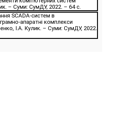
лементи комп’ютерних систем
к. – Суми: СумДУ, 2022. – 64 с.
ання SCADA-систем в
ограмно-апаратні комплекси
енко, І.А. Кулик. – Суми: СумДУ, 2022.