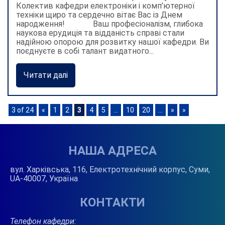
Колектив кафедри електроніки і комп’ютерної
техніки щиро та сердечно вітає Вас із Днем
народження! Ваш професіоналізм, глибока
наукова ерудиція та відданість справі стали
надійною опорою для розвитку нашої кафедри. Ви
поєднуєте в собі талант видатного...
Читати далі
3 of 24
«
1
2
3
4
5
...
10
20
...
»
»
НАША АДРЕСА
вул. Харківська, 116, Електротехнічний корпус, Суми,
UA-40007, Україна
КОНТАКТИ
Телефон кафедри: