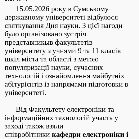
15.05.2026 року в Сумському
державному університеті відбулося
святкування Дня науки. З цієї нагоди
було організовано зустріч
представникыв факультетів
університету з учнями 9 та 11 класів
шкіл міста та області з метою
популяризації науки, сучасних
технологій і ознайомлення майбутніх
абітурієнтів із напрямами підготовки в
університеті.
Від Факультету електроніки та
інформаційних технологій участь у
заході також взяли
сп
і
вроб
і
тники
кафедр
и електроніки
і