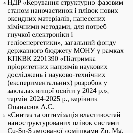
НДР «Керування структурно-фазовим
станом наночастинок і плівок нових
оксидних матеріалів, нанесених
хімічними методами, для потреб
гнучкої електроніки і
геліоенергетики», загальний фонду
державного бюджету МОНУ у рамках
КПКВК 2201390 «Підтримка
пріоритетних напрямів наукових
досліджень і науково-технічних
(експериментальних) розробок у
закладах вищої освіти у 2024 р.»,
термін 2024-2025 р., керівник
Опанасюк А.С.
«Синтез та оптимізація властивостей
наноструктурованих плівок системи
Cu-Sn-S легованої домішками Zn, Mg,