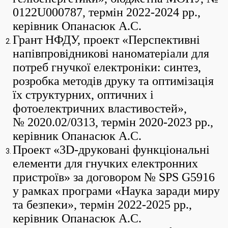
0122U000787, термін 2022-2024 рр.,
керівник Опанасюк А.С.
Грант НФДУ, проект «Перспективні
напівпровідникові наноматеріали для
потреб гнучкої електроніки: синтез,
розробка методів друку та оптимізація
їх структурних, оптичних і
фотоелектричних властивостей»,
№ 2020.02/0313, термін 2020-2023 рр.,
керівник Опанасюк А.С.
Проект «3D-друковані функціональні
елементи для гнучких електронних
пристроїв» за договором № SPS G5916
у рамках програми «Наука заради миру
та безпеки», термін 2022-2025 рр.,
керівник Опанасюк А.С.