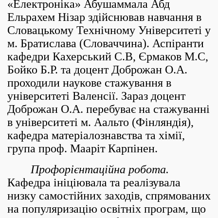
«Електроніка» Абушаммала Абд
Ельрахем Нізар здійснював навчання в
Словацькому Технічному Університеті у
м. Братислава (Словаччина). Аспіранти
кафедри Кахерський С.В, Єрмаков М.С,
Бойко Б.Р. та доцент Доброжан О.А.
проходили наукове стажування в
університеті Валенсії. Зараз доцент
Доброжан О.А. перебуває на стажуванні
в університеті м. Аальто (Фінляндія),
кафедра матеріалознавства та хімії,
група проф. Мааріт Карпінен.
Профорієнтаційна робота.
Кафедра ініціювала та реалізувала
низку самостійних заходів, спрямованих
на популяризацію освітніх програм, що