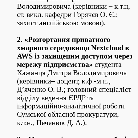
Володимировича (керівники – к.т.н,
ст. викл. кафедри Горячєв О. Є.;
захист англійською мовою).
2. «Розгортання приватного
хмарного середовища Nextcloud в
AWS із захищеним доступом через
мережу підприємства»
студента
Хажанця Дмитра Володимировича
(керівники– доцент, к.ф.-м.н.,
Д’яченко О. В.; головний спеціаліст
відділу ведення ЄРДР та
інформаційно-аналітичної роботи
Сумської обласної прокуратури,
к.т.н., Печенюк Д. А.).