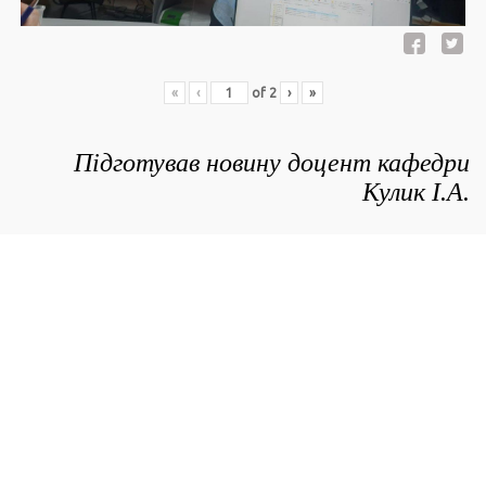
«
‹
of
2
›
»
Підготував новину доцент кафедри
Кулик І.А.