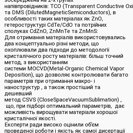
зосереджена на 2-х групах
напівпровідників:
TCO
(
T
ransparent
C
onductive
O
x
та
DMS
(
Diluted
Magnetic
Semiconductors
), в
особливості таких матеріалах як
ZnO
,
гетероструктурі
CdTe
/
CdO
та потрійних
сполуках
CdZnO
,
ZnMnTe
та
ZnMnS
:
Для отримання матеріалів використовувались
два концептуально різні методи, що
охоплювали два підходи до методології
кристалічного росту матеріалів: більш точний
метод, з використанням
системи
MOCVD
(Metal-Organic Chemical Vapor
Deposition), що дозволяє контролювати багато
параметрів при отримання макро- і
наноструктур , а також простіший та
дешевший
метод
CSVS
(
Close
Space
Vacuum
Sublimation
) ,
що, при підборі оптимальний параметрів, дає
можливість вирощувати матеріали хорошої
кристалічної якості.
Експерти ради високо оцінили об’єм
проведеної роботи і якість як самої дисертації