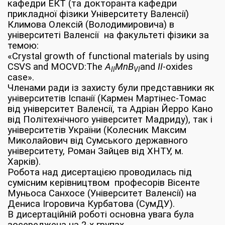
кафедри ЕКТ (та докторанта кафедри
прикладної фізики Університету Валенсії)
Климова Олексій (Володимировича) в
університеті Валенсії на
ф
акультеті фізики за
темою:
«
Crystal growth of functional materials by using
CSVS and MOCVD:
The
A
MnB
and
II
-oxides
II
VI
case
».
Членами ради із захисту були представники як
університетів Іспанії (Кармен Мартінес-Томас
від університет Валенсії, та Адріан Йерро Кано
від Політехнічного університет Мадриду), так і
університетів України (Колесник Максим
Миколайович від Сумського державного
університету, Роман Зайцев від ХНТУ, м.
Харків).
Робота над дисертацією проводилась під
сумісним керівництвом професорів Вісенте
Муньоса Санхосе (Університет Валенсії) на
Дениса Ігоровича Курбатова (СумДУ).
В дисертаційній роботі основна увага була