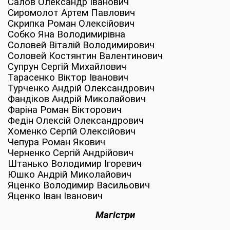
Салов Олександр Іванович
Сиромолот Артем Павлович
Скрипка Роман Олексійович
Собко Яна Володимирівна
Соловей Віталій Володимирович
Соловей Костянтин Валентинович
Супрун Сергій Михайлович
Тарасенко Віктор Іванович
Турченко Андрій Олександрович
Фандіков Андрій Миколайович
Фаріна Роман Вікторович
Федін Олексій Олександрович
Хоменко Сергій Олексійович
Чепура Роман Якович
Черненко Сергій Андрійович
Штанько Володимир Ігоревич
Юшко Андрій Миколайович
Яценко Володимир Васильович
Яценко Іван Іванович
Магістри