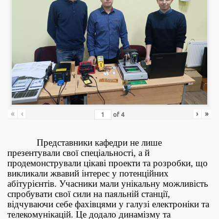
«
‹
›
»
of
4
Представники кафедри не лише
презентували свої спеціальності, а й
продемонстрували цікаві проекти та розробки, що
викликали жвавий інтерес у потенційних
абітурієнтів. Учасники мали унікальну можливість
спробувати свої сили на паяльній станції,
відчуваючи себе фахівцями у галузі електроніки та
телекомунікацій. Це додало динамізму та