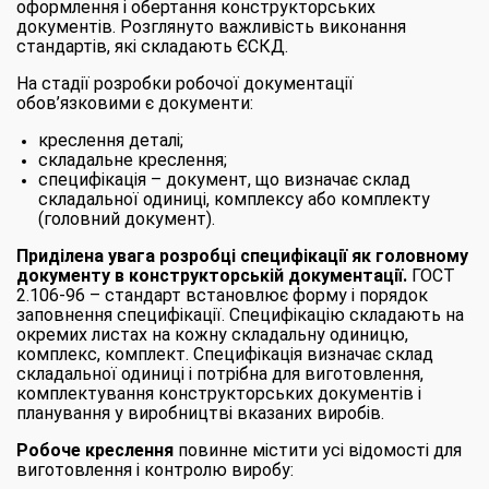
оформлення і обертання конструкторських
документів. Розглянуто важливість виконання
стандартів, які складають ЄСКД.
На стадії розробки робочої документації
обов’язковими є документи:
креслення деталі;
складальне креслення;
специфікація – документ, що визначає склад
складальної одиниці, комплексу або комплекту
(головний документ).
Приділена увага розробці специфікації як головному
документу в конструкторській документації.
ГОСТ
2.106-96 – стандарт встановлює форму і порядок
заповнення специфікації. Специфікацію складають на
окремих листах на кожну складальну одиницю,
комплекс, комплект. Специфікація визначає склад
складальної одиниці і потрібна для виготовлення,
комплектування конструкторських документів і
планування у виробництві вказаних виробів.
Робоче креслення
повинне містити усі відомості для
виготовлення і контролю виробу: