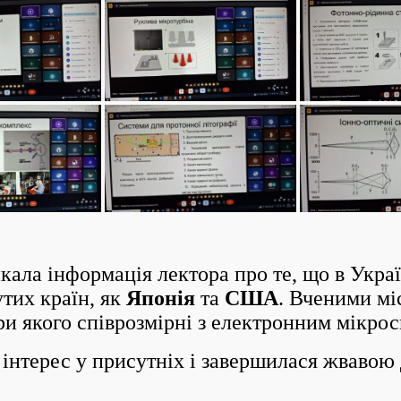
 інформація лектора про те, що в Україн
утих країн, як
Японія
та
США
. Вченими мі
іри якого співрозмірні з електронним мікро
терес у присутніх і завершилася жвавою 