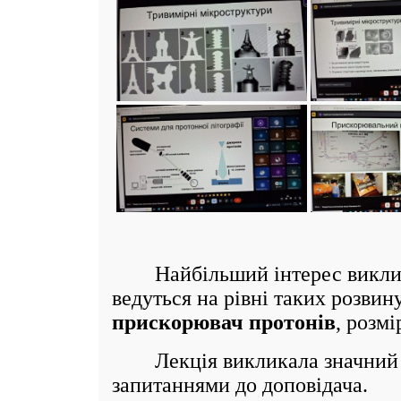
Найбільший інтерес викликала
ведуться на рівні таких розвин
прискорювач протонів
, розм
Лекція викликала значний ін
запитаннями до доповідача.