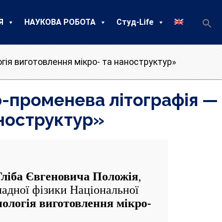
Я
НАУКОВА РОБОТА
Студ-Life
гія виготовлення мікро- та наноструктур»
о-променева літографія —
аноструктур»
Гліба Євгеновича Положія
,
ладної фізики Національної
ологія виготовлення мікро-