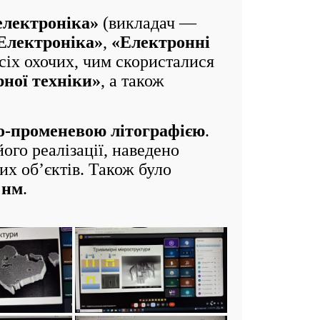
електроніка»
(викладач —
Електроніка»
,
«Електронні
сіх охочих, чим скористалися
ної техніки»
, а також
о-променевою літографією
.
ого реалізації, наведено
их об’єктів. Також було
 нм
.