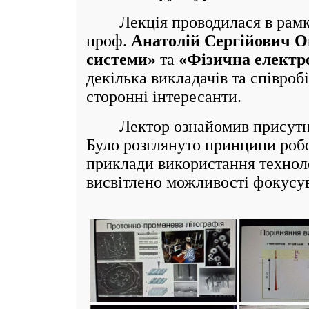
Лекція проводилася в рамка
проф.
Анатолій Сергійович 
системи»
та
«Фізична електр
декілька викладачів та співро
сторонні інтересанти.
Лектор ознайомив присутніх
Було розглянуто принципи робот
приклади використання техноло
висвітлено можливості фокусу