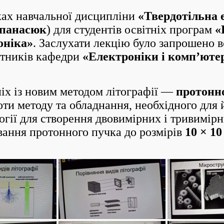
х навчальної дисципліни
«Твердотільна 
Опанасюк
) для студентів освітніх програм
«
оніка»
. Заслухати лекцію було запрошено в
бітників кафедри
«Електроніки і комп’ютер
 із новим методом літографії —
протонн
и методу та обладнання, необхідного для й
гії для створення двовимірних і тривимірн
вання протонного пучка до розмірів
10 × 10