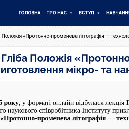
ГОЛОВНА
ПРО НАС
ВСТУП
НАВЧАНН
а Положія «Протонно-променева літографія — техноло
 Гліба Положія «Протонн
виготовлення мікро- та н
5 року
, у форматі онлайн відбулася лекція
го наукового співробітника Інституту прик
у
«Протонно-променева літографія — техн