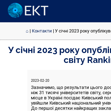
⌂
|
Контакти
|
У січні 2023 року опубліку
У січні 2023 року опуб
світу Ranki
2023-02-20
Зазначимо, що результати цього досл
ніж 31 тисячі університетів світу, с
місце в Україні посідає Київський по
увійшли Київський національний уні
До першої десятки найкращих заклад