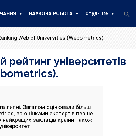
ЧАННЯ
НАУКОВА РОБОТА
Студ-Life
anking Web of Universities (Webometrics).
й рейтинг університетів
ebometrics).
та липні. Загалом оцінювали більш
etrics, за оцінками експертів перше
йку найкращих закладів країни також
університет