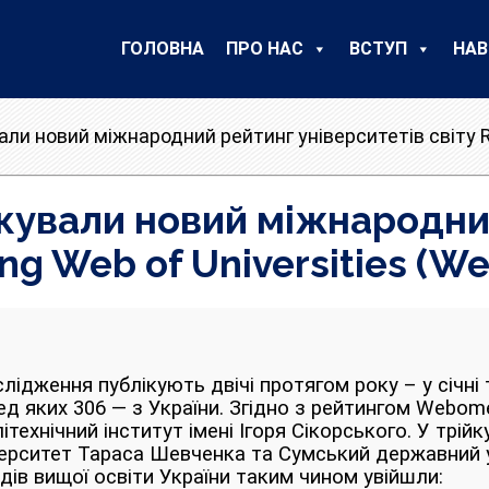
ГОЛОВНА
ПРО НАС
ВСТУП
НАВ
вали новий міжнародний рейтинг університетів світу R
лікували новий міжнародни
ng Web of Universities (W
ідження публікують двічі протягом року – у січні 
еред яких 306 — з України. Згідно з рейтингом Webom
літехнічний інститут імені Ігоря Сікорського. У трі
верситет Тараса Шевченка та Сумський державний 
ів вищої освіти України таким чином увійшли: