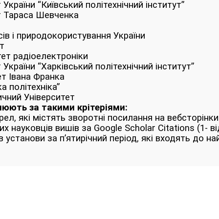
 України “Київський політехнічний інститут”
т Тараса Шевченка
сів і природокористування України
т
тет радіоелектроніки
 України “Харківський політехнічний інститут”
ет Івана Франка
а політехніка”
чний Університет
нюють за такими крітеріями:
ел, які містять зворотні посилання на вебсторінки 
 науковців вишів за Google Scholar Citations (1- ві
ів установи за п’ятирічний період, які входять до 