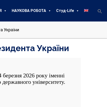
Я
НАУКОВА РОБОТА
Студ-Life
а України
езидента України
 березня 2026 року іменні
 державного університету.