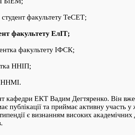
І БіЕМ;
тудент факультету ТеСЕТ;
нт факультету ЕлІТ;
нтка факультету ІФСК;
тка ННІП;
а ННМІ.
кафедри ЕКТ Вадим Дегтяренко. Він вже д
ає публікації та приймає активну участь у 
типендії є визнанням високих академічних 
.