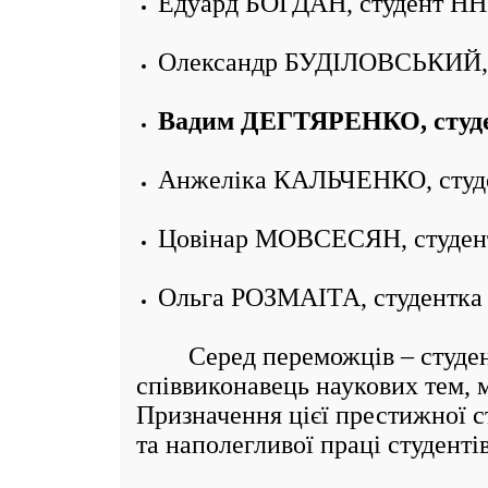
Едуард БОГДАН, студент НН
Олександр БУДІЛОВСЬКИЙ, с
Вадим ДЕГТЯРЕНКО, студе
Анжеліка КАЛЬЧЕНКО, студе
Цовінар МОВСЕСЯН, студен
Ольга РОЗМАІТА, студентк
Серед переможців – студент 
співвиконавець наукових тем, м
Призначення цієї престижної с
та наполегливої праці студентів