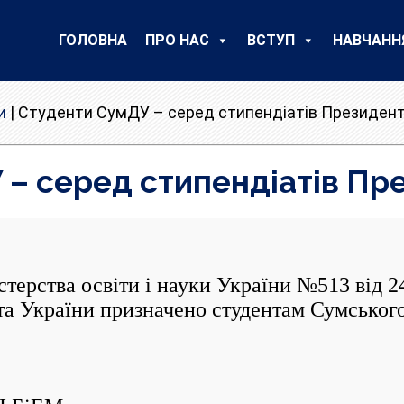
ГОЛОВНА
ПРО НАС
ВСТУП
НАВЧАНН
и
|
Студенти СумДУ – серед стипендіатів Президент
– серед стипендіатів Пр
рства освіти і науки України №513 від 24
та України призначено студентам Сумського