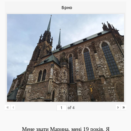
Брно
«
‹
›
»
of
4
Мене
звати Марина, мені 19 років. Я