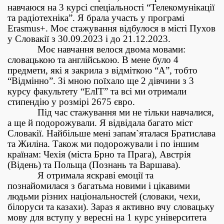
навчаюся на 3 курсі спеціальності “Телекомунікації
та радіотехніка”. Я брала участь у програмі
Erasmus+. Моє стажування відбулося в місті Пухов
у Словакії з 30.09.2023 і до 21.12.2023.
Моє навчання велося двома мовами:
словацькою та англійською. В мене було 4
предмети, які я закрила з відміткою “А”, тобто
“Відмінно”. Зі мною поїхало ще 2 дівчини з 3
курсу факультету “ЕлІТ” та всі ми отримали
стипендію у розмірі 2675 євро.
Під час стажування ми не тільки навчалися,
а ще й подорожували. Я відвідала багато міст
Словакії. Найбільше мені запам`яталася Братислава
та Жиліна. Також ми подорожували і по іншим
країнам: Чехія (міста Брно та Прага), Австрія
(Відень) та Польща (Познань та Варшава).
Я отримала яскраві емоції та
познайомилася з багатьма новими і цікавими
людьми різних національностей (словаки, чехи,
білоруси та казахи). Зараз я активно вчу словацьку
мову для вступу у вересні на 1 курс університета