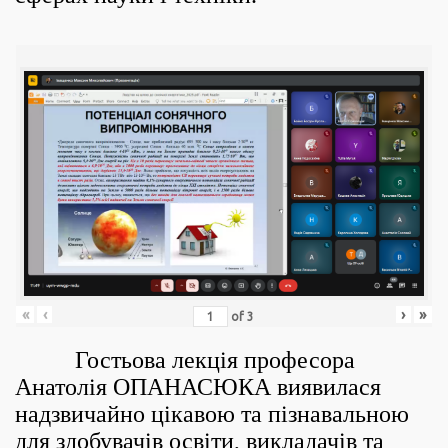
«
‹
›
»
of
3
Гостьова лекція професора
Анатолія ОПАНАСЮКА виявилася
надзвичайно цікавою та пізнавальною
для здобувачів освіти, викладачів та