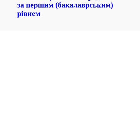
за першим (бакалаврським)
рівнем