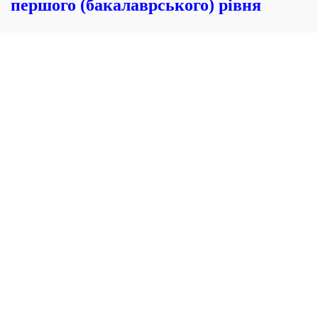
першого (бакалаврського) рівня