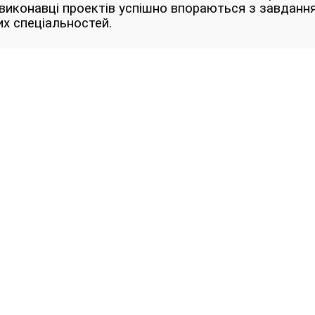
 виконавці проектів успішно впораються з завданн
их спеціальностей.