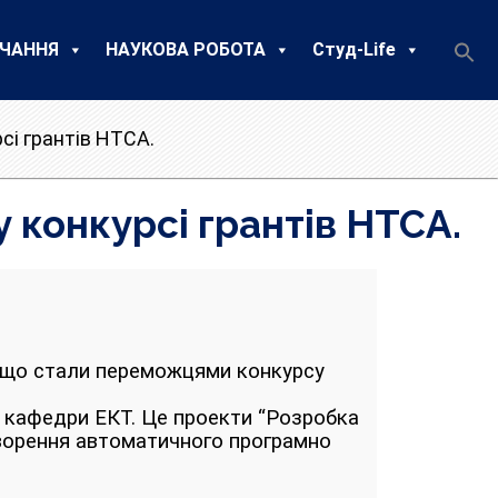
ЧАННЯ
НАУКОВА РОБОТА
Студ-Life
сі грантів НТСА.
 конкурсі грантів НТСА.
, що стали переможцями конкурсу
ти кафедри ЕКТ. Це проекти “Розробка
творення автоматичного програмно