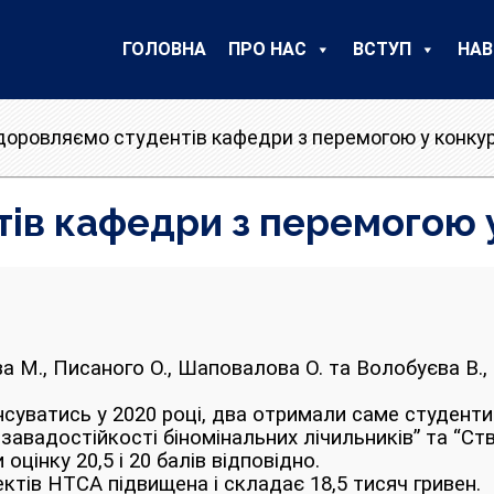
ГОЛОВНА
ПРО НАС
ВСТУП
НАВ
оровляємо студентів кафедри з перемогою у конкур
в кафедри з перемогою у
 М., Писаного О., Шаповалова О. та Волобуєва В.
ансуватись у 2020 році, два отримали саме студен
завадостійкості біномінальних лічильників” та “С
оцінку 20,5 і 20 балів відповідно.
ктів НТСА підвищена і складає 18,5 тисяч гривен.