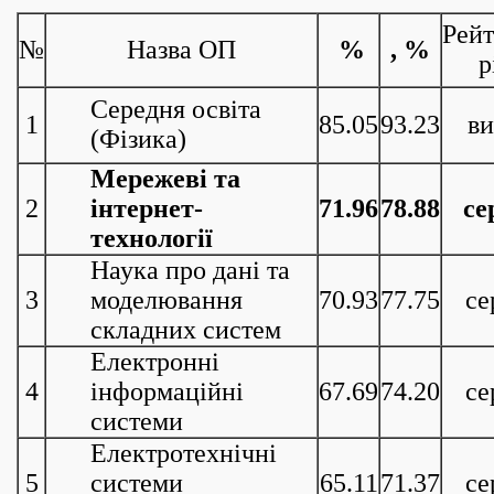
Рей
№
Назва ОП
%
, %
р
Середня освіта
1
85.05
93.23
в
(Фізика)
Мережеві та
2
інтернет-
71.96
78.88
се
технології
Наука про дані та
3
моделювання
70.93
77.75
се
складних систем
Електронні
4
інформаційні
67.69
74.20
се
системи
Електротехнічні
5
системи
65.11
71.37
се