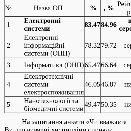
Рей
№
Назва ОП
%
, %
р
Електронні
1
83.47
84.96
системи
сер
Електронні
2
інформаційні
78.32
79.72
се
системи (ОНП)
3
Інформатика (ОНП)
65.47
66.64
се
Електротехнічні
4
системи
46.05
46.87
н
електроспоживання
Нанотехнології та
5
49.47
50.35
н
біомедичні системи
На запитання анкети «Чи вважаєте
Ви, що вивчені дисципліни сприяли