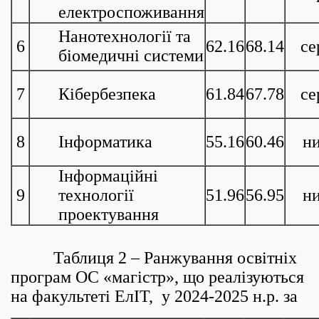
електроспоживання
Нанотехнології та
6
62.16
68.14
се
біомедичні системи
7
Кібербезпека
61.84
67.78
се
8
Інформатика
55.16
60.46
н
Інформаційні
9
технології
51.96
56.95
н
проектування
Таблиця 2 – Ранжування освітніх
програм ОС «магістр», що реалізуються
на факультеті ЕлІТ, у 2024-2025 н.р. за