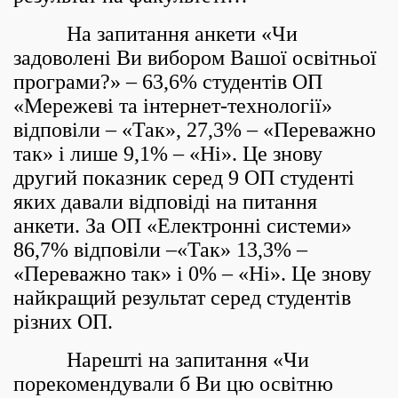
На запитання анкети «Чи
задоволені Ви вибором Вашої освітньої
програми?» – 63,6% студентів ОП
«Мережеві та інтернет-технології»
відповіли – «Так», 27,3% – «Переважно
так» і лише 9,1% – «Ні». Це знову
другий показник серед 9 ОП студенті
яких давали відповіді на питання
анкети. За ОП «Електронні системи»
86,7% відповіли –«Так» 13,3% –
«Переважно так» і 0% – «Ні». Це знову
найкращий результат серед студентів
різних ОП.
Нарешті на запитання «Чи
порекомендували б Ви цю освітню