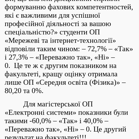
формуванню фахових компетентностей,
які є важливими для успішної
професійної діяльності за вашою
спеціальністю?» студенти ОП
«Мережеві та інтернет-технології»
відповіли таким чином: – 72,7% – «Так»
і 27,3% – «Переважно так», «Ні» –
0. Це те ж є другим показником на
факультеті, кращу оцінку отримала
лише ОП «Середня освіта (Фізика)» –
80,20 та 0%.
Для магістерської ОП
«Електронні системи» показники були
такими -60,0% – «Так» і 40,0% –
«Переважно так», «Ні» – 0. Це другий
результат на факультеті!!!