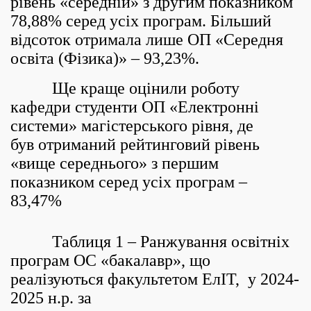
рівень «середній» з другим показником
78,88% серед усіх програм. Більший
відсоток отримала лише ОП «Середня
освіта (Фізика)» – 93,23%.
Ще краще оцінили роботу
кафедри студенти ОП «Електронні
системи» магістерського рівня, де
був отриманий рейтинговий рівень
«вище середнього» з першим
показником серед усіх програм –
83,47%
Таблиця 1 – Ранжування освітніх
програм ОС «
бакалавр
», що
реалізуються факультетом ЕлІТ, у 2024-
2025 н.р. за