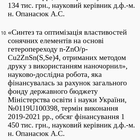
134 тис. грн., науковий керівник д.ф.-м.
н. Опанасюк А.С.
«Синтез та оптимізація властивостей
сонячних елементів на основі
гетеропереходу n-ZnO/p-
Cu2ZnSn(S,Se)4, отриманих методом
друку з використанням наночорнил»,
науково-дослідна робота, яка
фінансувалась за рахунок загального
фонду державного бюджету
Міністерства освіти і науки України,
№0119U100398, термін виконання
2019-2021 рр., обсяг фінансування 1
450 тис. грн., науковий керівник д.ф.-м.
н. Опанасюк А.С.