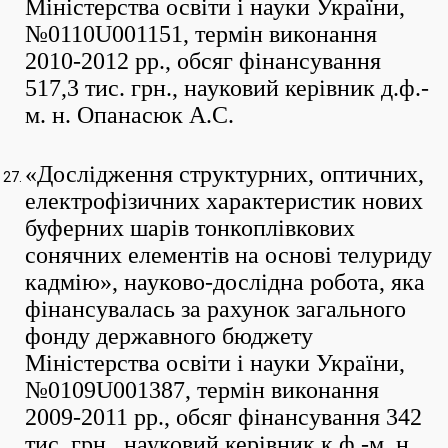
Міністерства освіти і науки України,
№0110U001151, термін виконання
2010-2012 рр., обсяг фінансування
517,3 тис. грн., науковий керівник д.ф.-
м. н. Опанасюк А.С.
«Дослідження структурних, оптичних,
електрофізичних характеристик нових
буферних шарів тонкоплівкових
сонячних елементів на основі телуриду
кадмію», науково-дослідна робота, яка
фінансувалась за рахунок загального
фонду державного бюджету
Міністерства освіти і науки України,
№0109U001387, термін виконання
2009-2011 рр., обсяг фінансування 342
тис. грн., науковий керівник к.ф.-м. н.