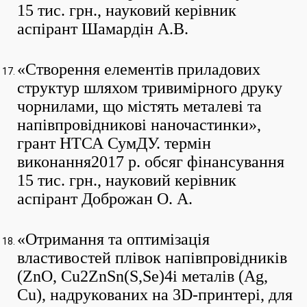
15 тис. грн., науковий керівник
аспірант Шамардін А.В.
«Створення елементів приладових
структур шляхом тривимірного друку
чорнилами, що містять металеві та
напівпровідникові наночастинки»,
грант НТСА СумДУ. термін
виконання2017 р. обсяг фінансування
15 тис. грн., науковий керівник
аспірант Доброжан О. А.
«Отримання та оптимізація
властивостей плівок напівпровідників
(ZnO, Cu2ZnSn(S,Se)4і металів (Ag,
Cu), надрукованих на 3D-принтері, для