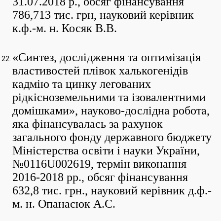
31.07.2018 р., обсяг фінансування
786,713 тис. грн, науковий керівник
к.ф.-м. н. Косяк В.В.
«Синтез, дослідження та оптимізація
властивостей плівок халькогенідів
кадмію та цинку легованих
рідкісноземельними та ізовалентними
домішками», науково-дослідна робота,
яка фінансувалась за рахунок
загального фонду державного бюджету
Міністерства освіти і науки України,
№0116U002619, термін виконання
2016-2018 рр., обсяг фінансування
632,8 тис. грн., науковий керівник д.ф.-
м. н. Опанасюк А.С.