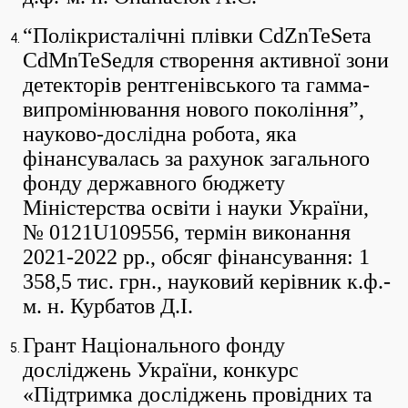
“Полікристалічні плівки CdZnTeSeта
CdMnTeSeдля створення активної зони
детекторів рентгенівського та гамма-
випромінювання нового покоління”,
науково-дослідна робота, яка
фінансувалась за рахунок загального
фонду державного бюджету
Міністерства освіти і науки України,
№ 0121U109556, термін виконання
2021-2022 рр., обсяг фінансування: 1
358,5 тис. грн., науковий керівник к.ф.-
м. н. Курбатов Д.І.
Грант Національного фонду
досліджень України, конкурс
«Підтримка досліджень провідних та