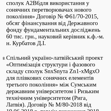
сполук А2В6для використання у
сонячних перетворювачах нового
покоління» Договір № Ф61/70-2015,
обсяг фінансування від Державного
фонду фундаментальних досліджень
60 тис. грн., науковий керівник к.ф.-м.
н. Курбатов Д.І.
Спільний україно-латвійський проект
«Оптимізація структури і фазового
складу сполук SnxSnyта Zn1-xMgxO
для плівкових сонячних елементів
третього покоління» між Сумським
державним університетом і Ризьким
технічним університетом (Рига,
Латвія). Договір № М/80-2018 від