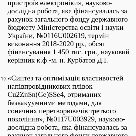
пристроїв електроніки», науково-
дослідна робота, яка фінансувалась за
рахунок загального фонду державного
бюджету Міністерства освіти і науки
України, №0116U002619, термін
виконання 2018-2020 рр., обсяг
фінансування 1 450 тис. грн., науковий
керівник к.ф.-м. н. Курбатов Д.І.
«Синтез та оптимізація властивостей
напівпровідникових плівок
Cu2ZnSn(Ge)SSe4, отриманих
безвакуумними методами, для
сонячних перетворювачів третього
покоління», №0117U003929, науково-
дослідна робота, яка фінансувалась за
рахунок загального фонду державного