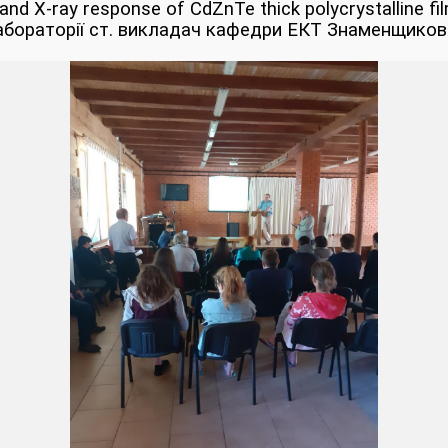
y and X-ray response of CdZnTe thick polycrystalline fi
абораторії ст. викладач кафедри ЕКТ Знаменщиков