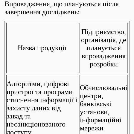
Впровадження, що плануються після
завершення досліджень:
Підприємство,
організація, де
Назва продукції
планується
впровадження
розробки
Алгоритми, цифрові
Обчислювальні
пристрої та програми
центри,
стиснення інформації і
банківські
захисту даних від
установи,
завад та
інформаційні
несанкціонованого
мережи
доступу