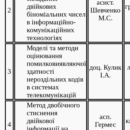
асист.
двійкових
г
2
Шевченко
біноміальних чисел
М.С.
в інформаційно-
комунікаційних
технологіях
Моделі та методи
оцінювання
помилковиявляючої
доц. Кулик
3
здатності
І.А.
нероздільних кодів
в системах
телекомунікацій
Метод двобічного
стиснення
асп.
двійкової
к
4
Гермес
інформації на