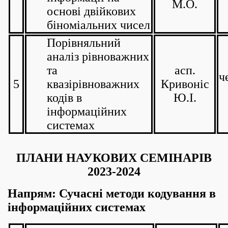
М.О.
основі двійкових
біноміальних чисел
Порівняльний
аналіз рівноважних
та
асп.
ч
5
квазірівноважних
Кривоніс
кодів в
Ю.І.
інформаційних
системах
ПЛАНИ НАУКОВИХ СЕМІНАРІВ
2023-2024
Напрям: Сучасні методи кодування в
інформаційних системах