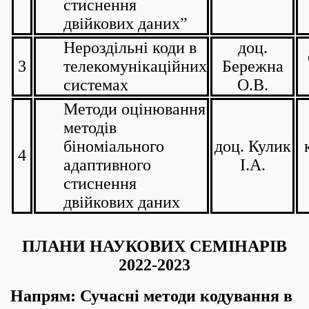
стиснення
двійкових даних”
Нероздільні коди в
доц.
3
телекомунікаційних
Бережна
системах
О.В.
Методи оцінювання
методів
біноміального
доц. Кулик
4
адаптивного
І.А.
стиснення
двійкових даних
ПЛАНИ НАУКОВИХ СЕМІНАРІВ
2022-2023
Напрям: Сучасні методи кодування в