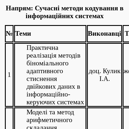
Напрям: Сучасні методи кодування в
інформаційних системах
№
Теми
Виконавці
Т
Практична
реалізація методів
біноміального
адаптивного
доц. Кулик
ж
1
стиснення
І.А.
двійкових даних в
інформаційно-
керуючих системах
Моделі та метод
арифметичного
складання