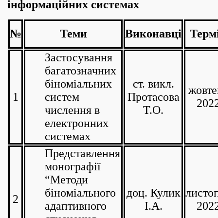
інформаційних системах
№
Теми
Виконавці
Терм
Застосування
багатозначних
біноміальних
ст. викл.
жовте
1
систем
Протасова
202
числення в
Т.О.
електронних
системах
Представлення
монографії
“Методи
біноміального
доц. Кулик
листо
2
адаптивного
І.А.
202