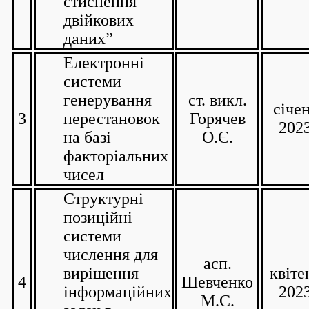
стиснення
двійкових
даних”
Електронні
системи
генерування
ст. викл.
січе
3
перестановок
Горячев
202
на базі
О.Є.
факторіальних
чисел
Структурні
позиційні
системи
числення для
асп.
вирішення
квіте
4
Шевченко
інформаційних
202
М.С.