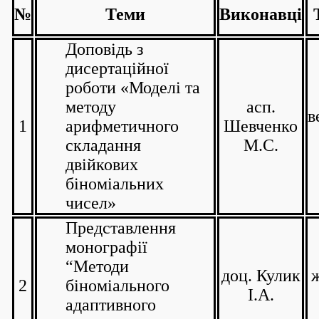
№
Теми
Виконавці
Доповідь з
дисертаційної
роботи «Моделі та
методу
асп.
в
1
арифметичного
Шевченко
складання
М.С.
двійкових
біноміальних
чисел»
Представлення
монографії
“Методи
доц. Кулик
2
біноміального
І.А.
адаптивного