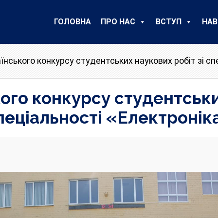
ГОЛОВНА
ПРО НАС
ВСТУП
НАВ
аїнського конкурсу студентських наукових робіт зі сп
кого конкурсу студентськи
пеціальності «Електронік