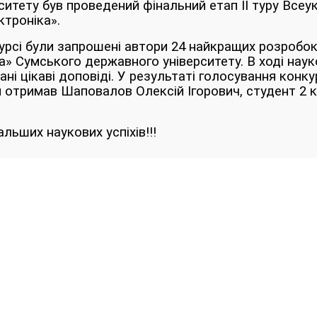
ситету був проведений фінальний етап II туру Всеу
ктроніка».
урсі були запрошені автори 24 найкращих розробок,
а» Сумського державного університету. В ході наук
і цікаві доповіді. У результаті голосування конкурс
 отримав Шаповалов Олексій Ігорович, студент 2 
ьших наукових успіхів!!!