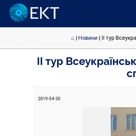
⌂
|
Новини
|
II тур Всеукр
II тур Всеукраїнсь
с
2019-04-30