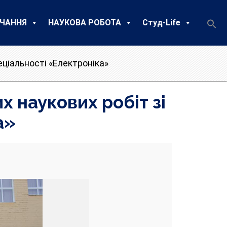
ЧАННЯ
НАУКОВА РОБОТА
Студ-Life
еціальності «Електроніка»
х наукових робіт зі
а»