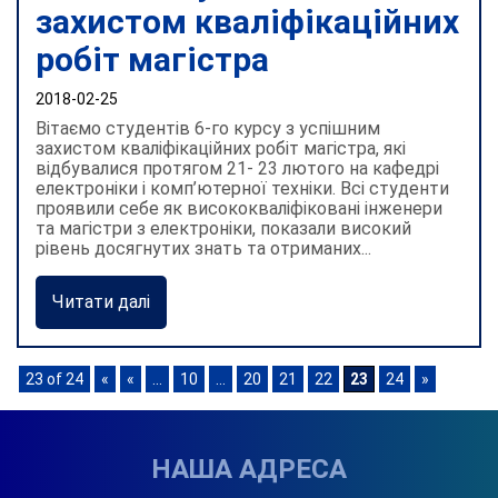
захистом кваліфікаційних
робіт магістра
2018-02-25
Вітаємо студентів 6-го курсу з успішним
захистом кваліфікаційних робіт магістра, які
відбувалися протягом 21- 23 лютого на кафедрі
електроніки і комп’ютерної техніки. Всі студенти
проявили себе як висококваліфіковані інженери
та магістри з електроніки, показали високий
рівень досягнутих знать та отриманих...
Читати далі
23 of 24
«
«
...
10
...
20
21
22
23
24
»
НАША АДРЕСА