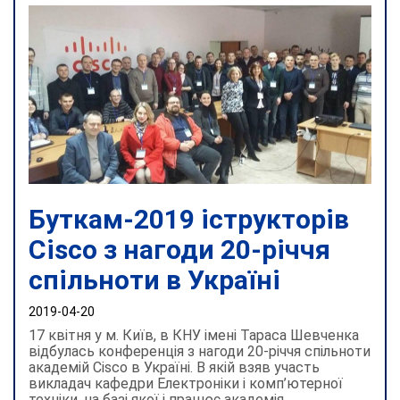
Буткам-2019 іструкторів
Cisco з нагоди 20-річчя
спільноти в Україні
2019-04-20
17 квітня у м. Київ, в КНУ імені Тараса Шевченка
відбулась конференція з нагоди 20-річчя спільноти
академій Cisco в Україні. В якій взяв участь
викладач кафедри Електроніки і комп’ютерної
техніки, на базі якої і працює академія