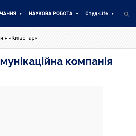
ЧАННЯ
НАУКОВА РОБОТА
Студ-Life
нія «Київстар»
омунікаційна компанія