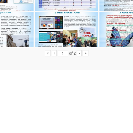
«
‹
of
2
›
»