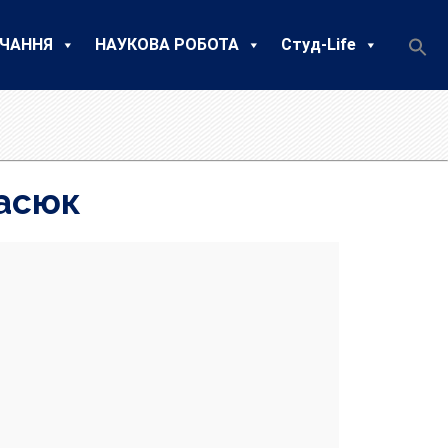
ЧАННЯ
НАУКОВА РОБОТА
Студ-Life
насюк