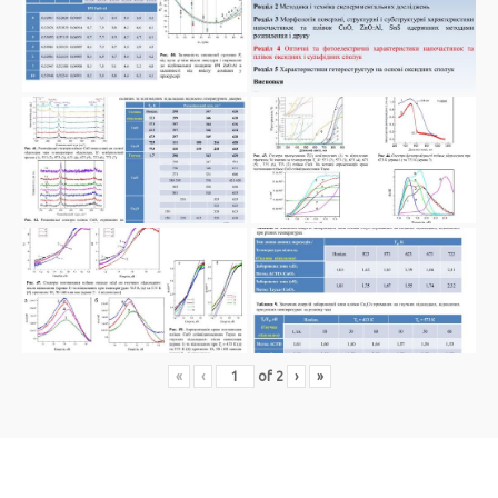
«
‹
of
2
›
»