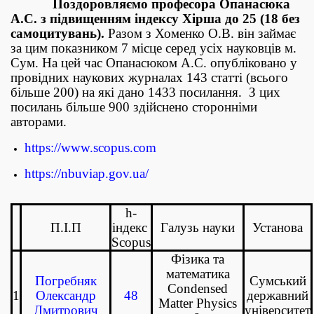
Поздоровляємо професора Опанасюка
А.С. з підвищенням індексу Хірша до 25 (18 без
самоцитувань).
Разом з Хоменко О.В. він займає
за цим показником 7 місце серед усіх науковців м.
Сум. На цей час Опанасюком А.С. опубліковано у
провідних наукових журналах 143 статті (всього
більше 200) на які дано 1433 посилання. З цих
посилань більше 900 здійснено сторонніми
авторами.
https://www.scopus.com
https://nbuviap.gov.ua/
h-
П.І.П
індекс
Галузь науки
Установа
Scopus
Фізика та
математика
Погребняк
Сумський
Condensed
1
Олександр
48
державний
Matter Physics
Дмитрович
університет