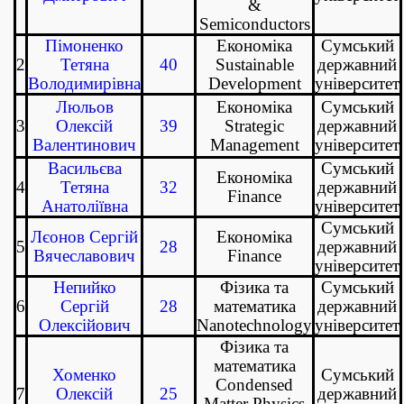
&
Semiconductors
Пімоненко
Економіка
Сумський
2
Тетяна
40
Sustainable
державний
Володимирівна
Development
університет
Люльов
Економіка
Сумський
3
Олексій
39
Strategic
державний
Валентинович
Management
університет
Васильєва
Сумський
Економіка
4
Тетяна
32
державний
Finance
Анатоліївна
університет
Сумський
Лєонов Сергій
Економіка
5
28
державний
Вячеславович
Finance
університет
Непийко
Фізика та
Сумський
6
Сергій
28
математика
державний
Олексійович
Nanotechnology
університет
Фізика та
математика
Хоменко
Сумський
Condensed
7
Олексій
25
державний
Matter Physics