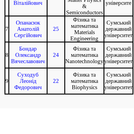
Віталійович
університе
&
Semiconductors
Фізика та
Опанасюк
Сумський
математика
7
Анатолій
25
державний
Materials
Сергійович
університет
Engineering
Бондар
Фізика та
Сумський
8
Олександр
24
математика
державний
Вячеславович
Nanotechnology
університет
Суходуб
Фізика та
Сумський
9
Леонід
22
математика
державний
Федорович
Biophysics
університет