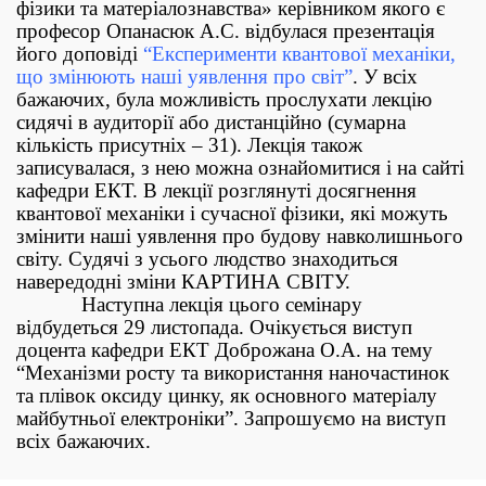
фізики та матеріалознавства» кері
вником якого є
професор Опанасюк А.С.
відбулася презентація
його доповіді
“
Експерименти квантово
ї механіки,
що змінюють наші уявлення про світ”
. У всіх
бажаючих, була можливість прослухати лекцію
сидячі в аудиторії або дистанційно (сумарна
кількість присутніх – 31). Лекція також
записувалася, з нею можна ознайомитися і на сайті
кафедри ЕКТ. В лекції розглянуті досягнення
квантової механіки і сучасної фізики, які можуть
змінити наші уявлення про будову навколишнього
світу. Судячі з усього людство знаходиться
навередодні зміни КАРТИНА СВІТУ.
Наступна лекція цього семінару
відбудеться 29 листопада. Очікується виступ
доцента кафедри ЕКТ Доброжана О.А. на тему
“Механізми росту та використання наночастинок
та плівок оксиду цинку, як основного матеріалу
майбутньої електроніки”. Запрошуємо на виступ
всіх бажаючих.