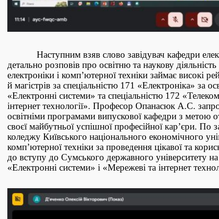
Наступним взяв слово завідувач кафедри електро
детально розповів про освітню та наукову діяльність
електроніки і комп’ютерної техніки займає високі рей
й магістрів за спеціальністю 171 «Електроніка» за 
«Електронні системи» та спеціальністю 172 «Телеком
інтернет технології». Професор Опанасюк А.С. запро
освітніми програмами випускової кафедри з метою о
своєї майбутньої успішної професійної кар’єри. По 
коледжу Київського національного економічного уні
комп’ютерної техніки за проведення цікавої та корис
до вступу до Сумського державного університету на
«Електронні системи» і «Мережеві та інтернет технол