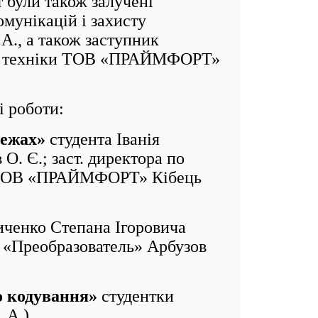
були також залучені
мунікацій і захисту
 А., а також заступник
йної техніки ТОВ «ПРАЙМФОРТ»
 роботи:
режах»
студента Іванія
О. Є.; заст. директора по
іки ТОВ «ПРАЙМФОРТ» Кібець
ченко Степана Ігоровича
П «Преобразователь» Арбузов
о кодування»
студентки
 А.).