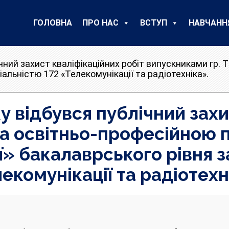
ГОЛОВНА
ПРО НАС
ВСТУП
НАВЧАНН
ічний захист кваліфікаційних робіт випускниками гр
іальністю 172 «Телекомунікації та радіотехніка».
ку відбувся публічний захи
 за освітньо-професійною
ї» бакалаврського рівня з
екомунікації та радіотехн