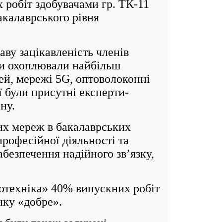
робіт здобувачами гр. ТК-11
акалаврського рівня
у зацікавленість членів
ти охоплювали найбільш
чей, мережі 5G, оптоволоконні
ї були присутні експерти-
ну.
х мереж в бакалаврських
рофесійної діяльності та
абезпечення надійного зв’язку,
отехніка» 40% випускних робіт
нку «добре».