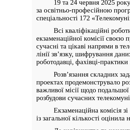
19 та 24 червня 2025 року ві
за освітньо-професійною прогр
спеціальності 172 «Телекомунік
Всі кваліфікаційні роботи ма
екзаменаційної комісії своєю
сучасні та цікаві напрями в те
лінії зв’язку, шифрування дани
роботодавці, фахівці-практики 
Розв’язання складних задач 
проектах продемонструвало роз
важливої місії щодо подальшої 
розбудови сучасних телекомуні
Екзаменаційна комісія зі спе
із загальної кількості оцінила