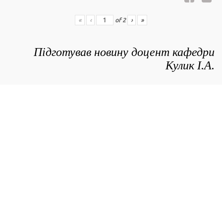
«
‹
of
2
›
»
Підготував новину доцент кафедри
Кулик І.А.