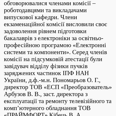
обговорювалися членами комісії –
роботодавцями та викладачами
випускової кафедри. Члени
екзаменаційної комісії висловили своє
задоволення рівнем підготовки
бакалаврів з електроніки за освітньо-
професійною програмою «Електронні
системи та компоненти». Серед членів
комісії на підсумковій атестації були
завідувач відділу фізики пучків
заряджених частинок ІПФ НАН
України, д.ф.-м.н. Пономарьов О. Г.,
директор ТОВ «ЕСП «Преобразователь»
Арбузов В. В., заст. директора з
експлуатації та ремонту телевізійного та
комп’ютерного обладнання ТОВ
«ПРАЙМФОРТ» Кібець В. А.