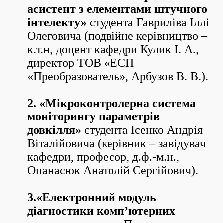
асистент з елементами штучного
інтелекту»
студента Гавриліва Іллі
Олеговича (подвійне керівництво –
к.т.н, доцент кафедри Кулик І. А.,
директор ТОВ «ЕСП
«Преобразователь», Арбузов В. В.).
2. «Мікроконтролерна система
моніторингу параметрів
довкілля»
студента Ісенко Андрія
Віталійовича (керівник – завідувач
кафедри, професор, д.ф.-м.н.,
Опанасюк Анатолій Сергійович).
3.«Електронний модуль
діагностики комп’ютерних