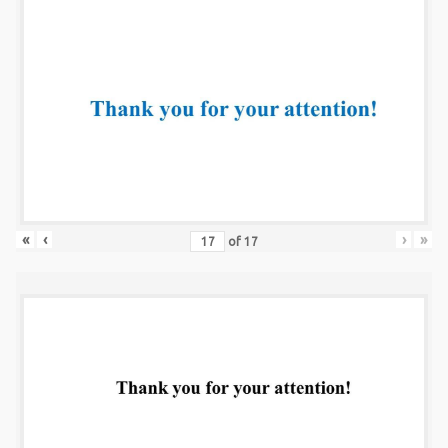
«
‹
›
»
of
17