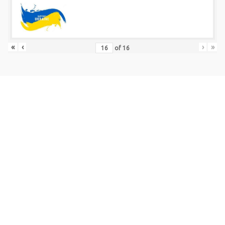
«
‹
›
»
of
16