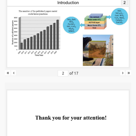
«
‹
›
»
of
17