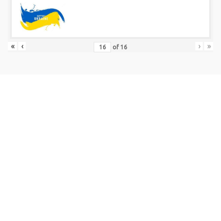
«
‹
›
»
of
16