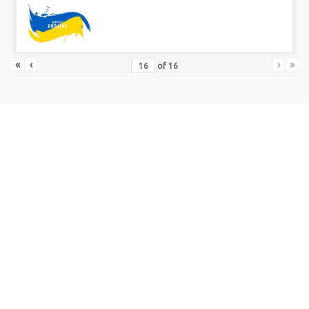
«
‹
›
»
of
16