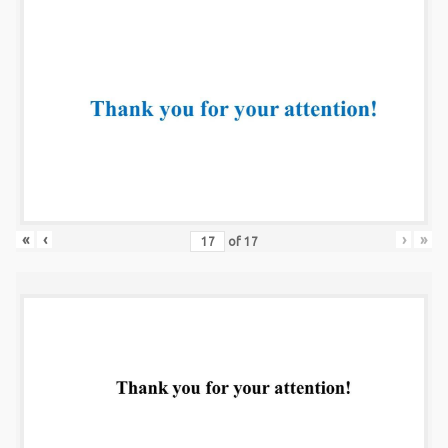
«
‹
›
»
of
17